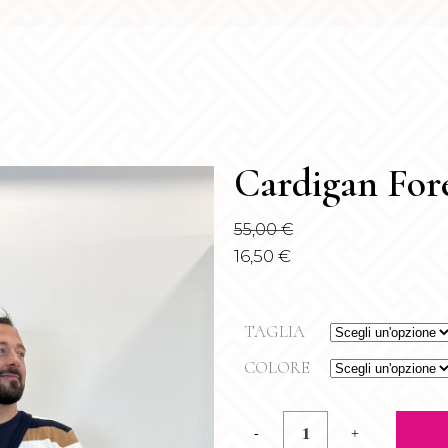
Cardigan For
55,00
€
16,50
€
TAGLIA
COLORE
Cardigan