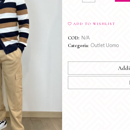
Forest
quantity
ADD TO WISHLIST
N/A
COD:
Outlet Uomo
Categoria:
Addi