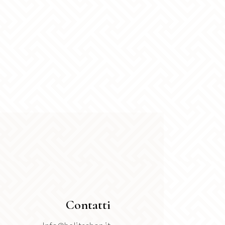
ina
dotto
Contatti