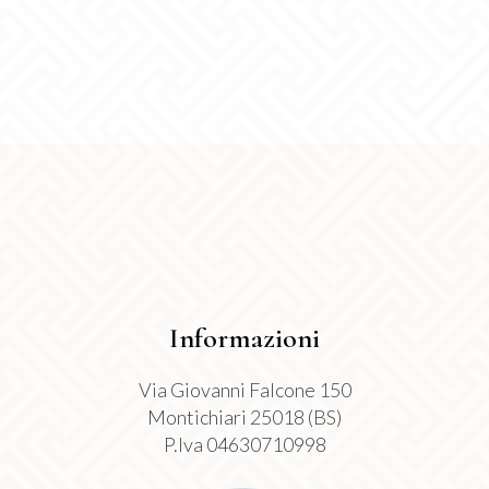
opzioni
possono
essere
scelte
nella
pagina
del
prodotto
Informazioni
Via Giovanni Falcone 150
Montichiari 25018 (BS)
P.Iva 04630710998