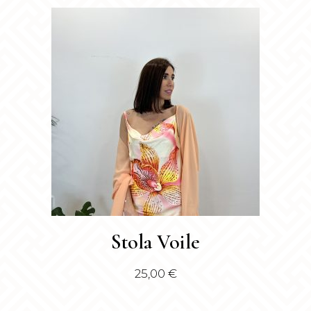
Questo
Stola Voile
prodotto
ha
25,00
€
più
varianti.