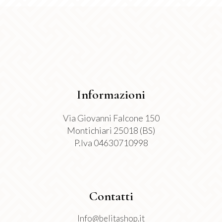
Le
opzioni
possono
essere
scelte
nella
pagina
Informazioni
del
prodotto
Via Giovanni Falcone 150
Montichiari 25018 (BS)
P.Iva 04630710998
Contatti
Info@belitashop.it