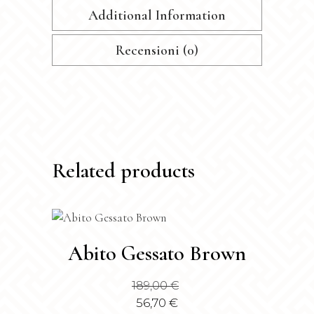
Additional Information
Recensioni (0)
Related products
Questo
Abito Gessato Brown
prodotto
ha
189,00
€
più
56,70
€
varianti.