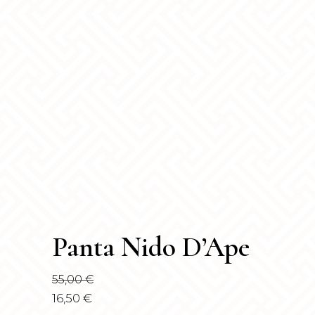
Panta Nido D’Ape
55,00
€
16,50
€