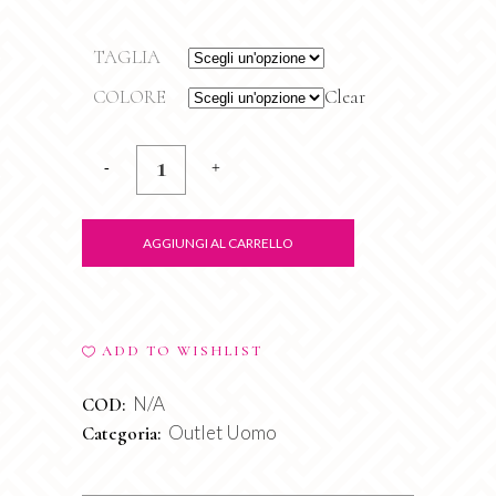
TAGLIA
COLORE
Clear
Panta
Nido
D'Ape
AGGIUNGI AL CARRELLO
quantity
ADD TO WISHLIST
N/A
COD:
Outlet Uomo
Categoria: