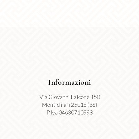
scelte
nella
pagina
del
prodotto
Informazioni
Via Giovanni Falcone 150
Montichiari 25018 (BS)
P.Iva 04630710998