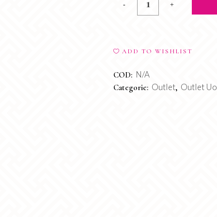
Jeans
Jungle
quantity
ADD TO WISHLIST
N/A
COD:
Outlet
Outlet U
Categorie:
,