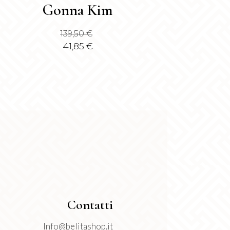
Gonna Kim
dotto
139,50
€
41,85
€
anti.
ioni
sono
ere
lte
la
ina
dotto
Contatti
Info@belitashop.it