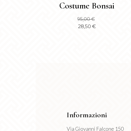
Costume Bonsai
prodotto
ha
95,00
€
più
28,50
€
varianti.
Le
opzioni
possono
essere
scelte
nella
pagina
del
prodotto
Informazioni
Via Giovanni Falcone 150