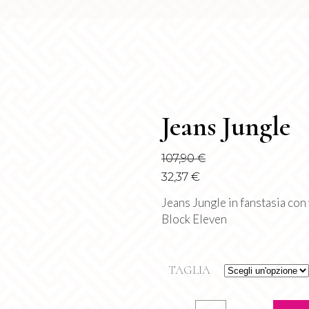
Jeans Jungle
107,90
€
32,37
€
Jeans Jungle in fanstasia con 
Block Eleven
TAGLIA