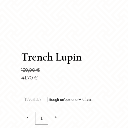
Trench Lupin
139,00
€
41,70
€
TAGLIA
Clear
Trench
Lupin