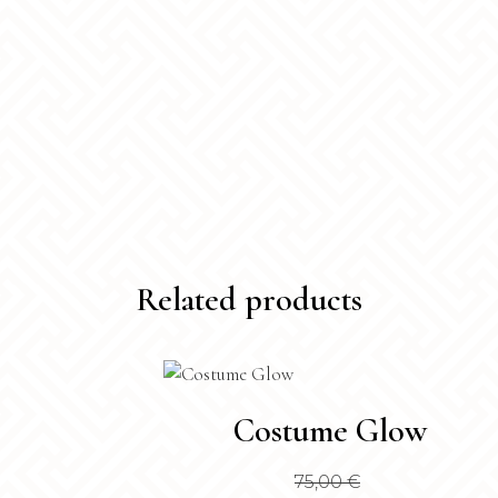
Related products
Questo
Costume Glow
prodotto
ha
75,00
€
più