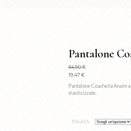
Pantalone Co
64,90
€
19,47
€
Pantalone Coachella Anaim a 
elasticizzate.
TAGLIA