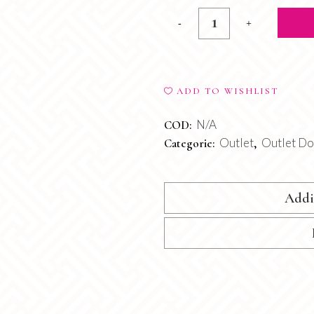
Pantalone
Coachella
quantity
ADD TO WISHLIST
N/A
COD:
Outlet
Outlet D
Categorie:
,
Addi