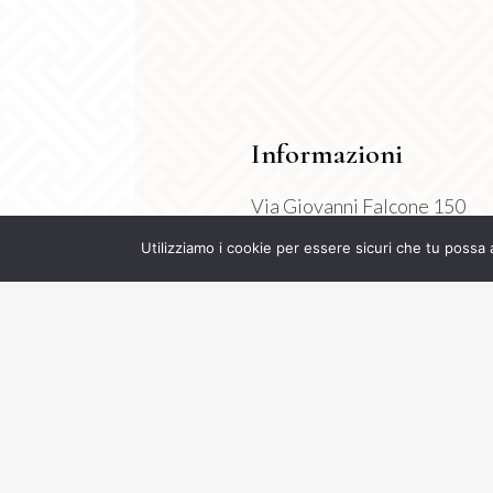
Informazioni
Via Giovanni Falcone 150
Montichiari 25018 (BS)
Utilizziamo i cookie per essere sicuri che tu possa 
P.Iva 04630710998