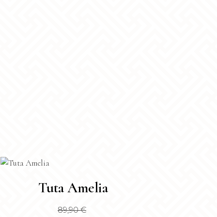
sto
Tuta Amelia
dotto
89,90
€