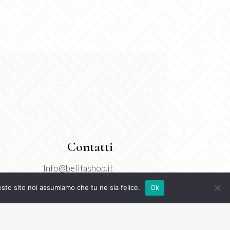
Contatti
Info@belitashop.it
3277718550
esto sito noi assumiamo che tu ne sia felice.
Ok