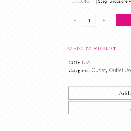
COLORE
Pantalone
Goffrato
quantity
ADD TO WISHLIST
N/A
COD:
Outlet
Outlet U
Categorie:
,
Addi