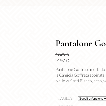
Pantalone Go
49,90
€
14,97
€
Pantalone Goffrato morbido e
la Camicia Goffrata abbinata
Nelle varianti Bianco, nero, 
TAGLIA