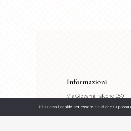
Informazioni
Via Giovanni Falcone 150
Montichiari 25018 (BS)
Utilizziamo i cookie per essere sicuri che tu possa 
P.Iva 04630710998