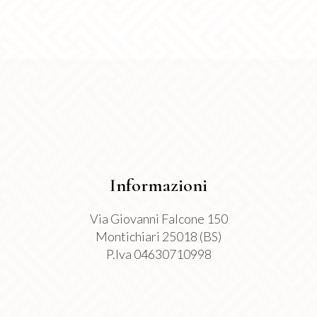
Le
del
opzioni
prodotto
possono
essere
scelte
nella
pagina
del
prodotto
Informazioni
Via Giovanni Falcone 150
Montichiari 25018 (BS)
P.Iva 04630710998