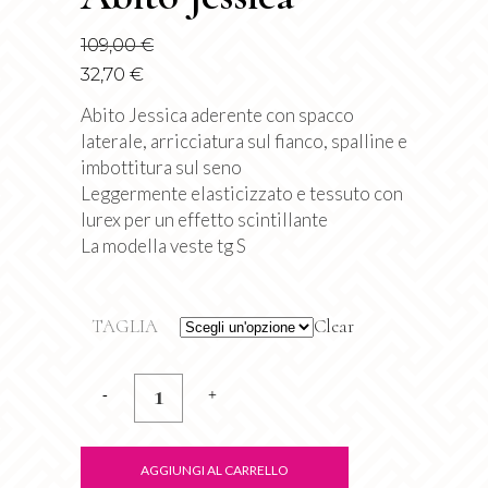
109,00
€
32,70
€
Abito Jessica aderente con spacco
laterale, arricciatura sul fianco, spalline e
imbottitura sul seno
Leggermente elasticizzato e tessuto con
lurex per un effetto scintillante
La modella veste tg S
TAGLIA
Clear
Abito
Jessica
quantity
AGGIUNGI AL CARRELLO