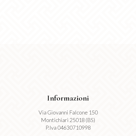
possono
essere
scelte
nella
pagina
del
prodotto
Informazioni
Via Giovanni Falcone 150
Montichiari 25018 (BS)
P.Iva 04630710998