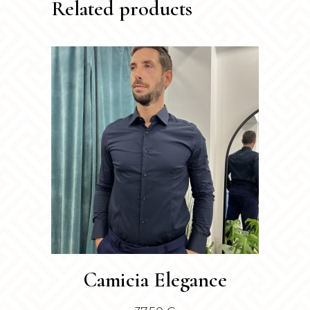
Related products
Questo
Camicia Elegance
prodotto
ha