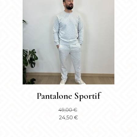
Questo
Pantalone Sportif
prodotto
ha
49,00
€
più
24,50
€
varianti.
Le
opzioni