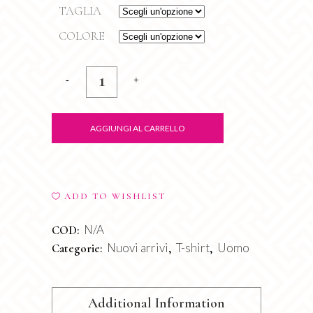
TAGLIA
COLORE
T-
Shirt
Bear
AGGIUNGI AL CARRELLO
quantity
ADD TO WISHLIST
N/A
COD:
Nuovi arrivi
T-shirt
Uomo
Categorie:
,
,
Additional Information