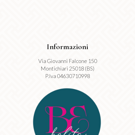
prodotto
Informazioni
Via Giovanni Falcone 150
Montichiari 25018 (BS)
P.Iva 04630710998