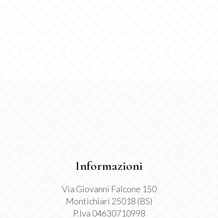
opzioni
possono
essere
scelte
nella
pagina
del
prodotto
Informazioni
Via Giovanni Falcone 150
Montichiari 25018 (BS)
P.Iva 04630710998