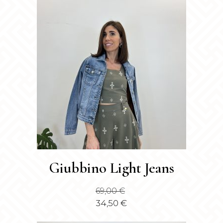
Questo
Giubbino Light Jeans
prodotto
ha
69,00
€
più
34,50
€
varianti.
Le