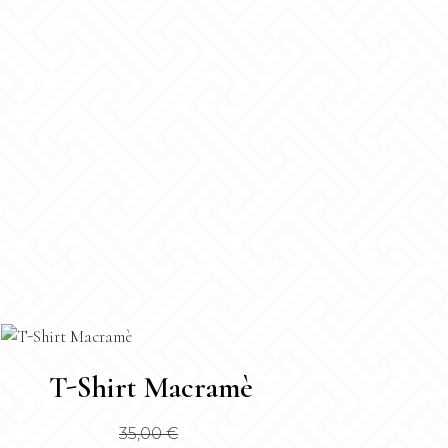
sto
T-Shirt Macramè
dotto
35,00
€