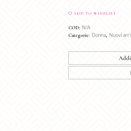
quantity
ADD TO WISHLIST
N/A
COD:
Donna
Nuovi arri
Categorie:
,
Addi