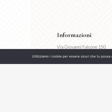
Informazioni
Via Giovanni Falcone 150
Montichiari 25018 (BS)
Utilizziamo i cookie per essere sicuri che tu possa 
P.Iva 04630710998