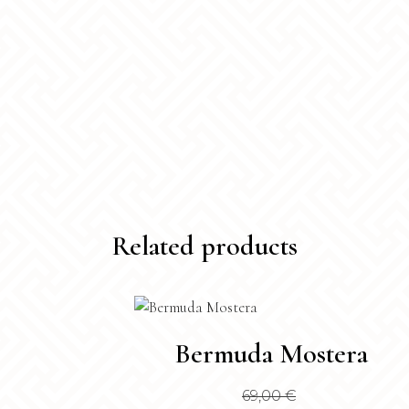
Related products
Questo
Bermuda Mostera
prodotto
ha
69,00
€
più