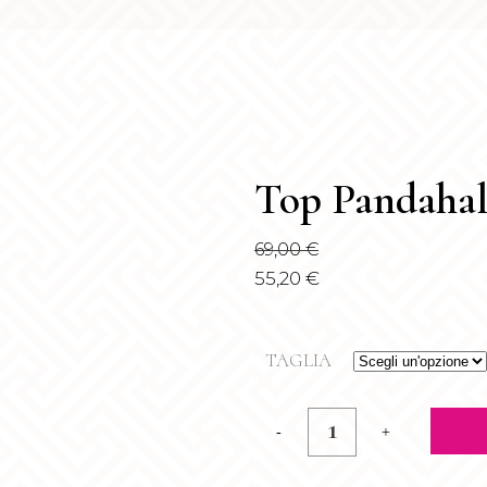
Top Pandahal
69,00
€
55,20
€
TAGLIA
Top
Pandahall