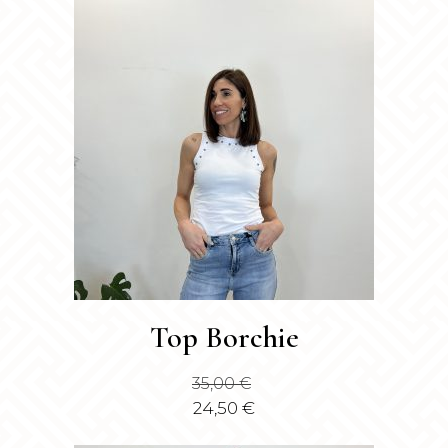
Questo
Top Borchie
prodotto
ha
35,00
€
più
24,50
€
varianti.
Le