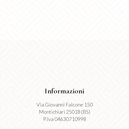
possono
essere
scelte
nella
pagina
del
prodotto
Informazioni
Via Giovanni Falcone 150
Montichiari 25018 (BS)
P.Iva 04630710998