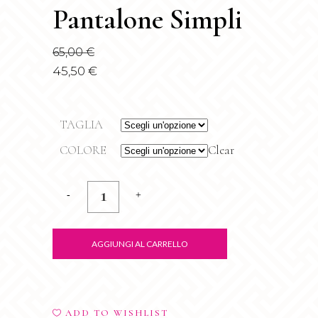
Pantalone Simpli
65,00
€
45,50
€
TAGLIA
COLORE
Clear
Pantalone
Simpli
quantity
AGGIUNGI AL CARRELLO
ADD TO WISHLIST