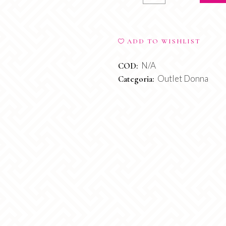
Palazzo
quantity
ADD TO WISHLIST
N/A
COD:
Outlet Donna
Categoria: