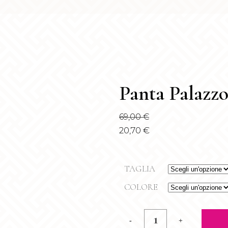
Panta Palazz
69,00
€
20,70
€
TAGLIA
COLORE
Panta