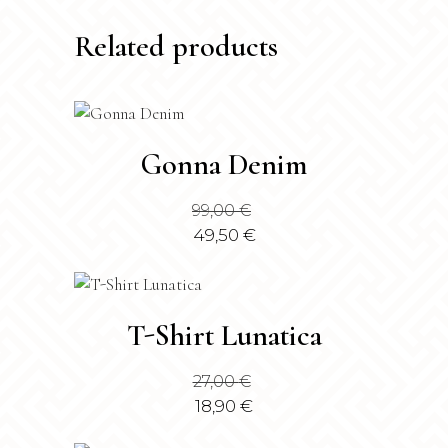
Related products
Questo
Gonna Denim
prodotto
ha
99,00
€
più
49,50
€
varianti.
Le
opzioni
Questo
possono
T-Shirt Lunatica
prodotto
essere
ha
scelte
27,00
€
più
nella
18,90
€
varianti.
pagina
Le