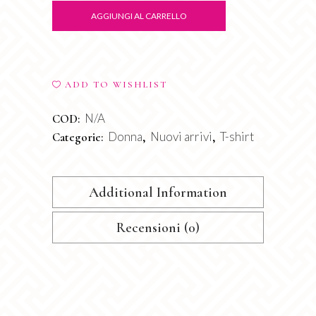
Botton
AGGIUNGI AL CARRELLO
quantity
ADD TO WISHLIST
N/A
COD:
Donna
Nuovi arrivi
T-shirt
Categorie:
,
,
Additional Information
Recensioni (0)