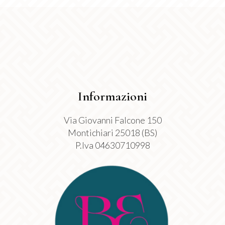
del
prodotto
Informazioni
Via Giovanni Falcone 150
Montichiari 25018 (BS)
P.Iva 04630710998