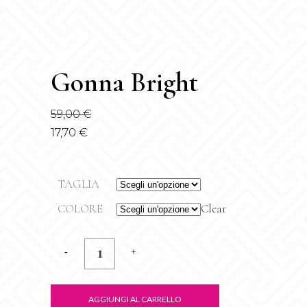
Gonna Bright
59,00
€
17,70
€
TAGLIA
COLORE
Clear
Gonna
Bright
quantity
AGGIUNGI AL CARRELLO