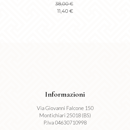
scelte
38,00
€
più
nella
11,40
€
varianti.
pagina
Le
del
opzioni
prodotto
possono
essere
scelte
nella
pagina
del
prodotto
Informazioni
Via Giovanni Falcone 150
Montichiari 25018 (BS)
P.Iva 04630710998