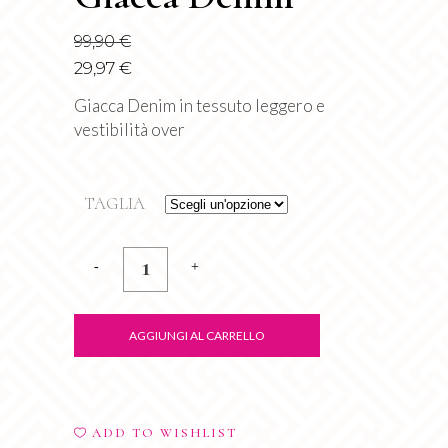
99,90
€
29,97
€
Giacca Denim in tessuto leggero e
vestibilità over
TAGLIA
Giacca
Denim
quantity
AGGIUNGI AL CARRELLO
ADD TO WISHLIST