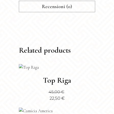
Recensioni (0)
Related products
Questo
Top Riga
prodotto
ha
45,00
€
più
22,50
€
varianti.
Le
opzioni