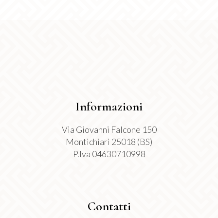
pagina
del
prodotto
Informazioni
Via Giovanni Falcone 150
Montichiari 25018 (BS)
P.Iva 04630710998
Contatti