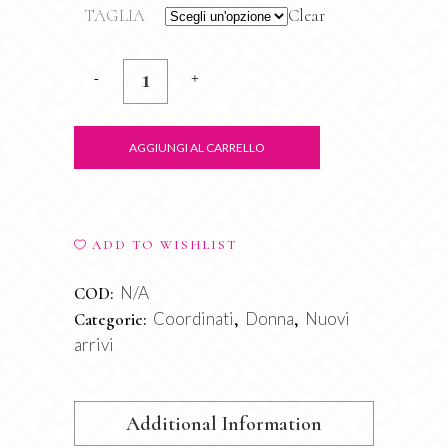
TAGLIA
Clear
Completo
Peach
quantity
AGGIUNGI AL CARRELLO
ADD TO WISHLIST
N/A
COD:
Coordinati
Donna
Nuovi
Categorie:
,
,
arrivi
Additional Information