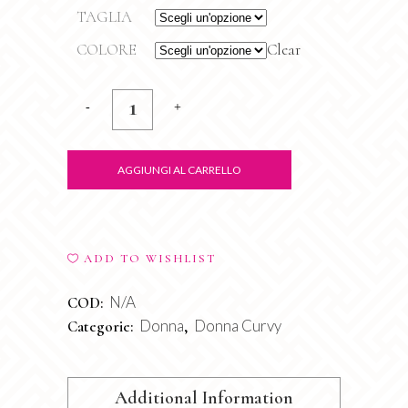
TAGLIA
COLORE
Clear
Completo
Blusa
+
AGGIUNGI AL CARRELLO
Panta
quantity
ADD TO WISHLIST
N/A
COD:
Donna
Donna Curvy
Categorie:
,
Additional Information