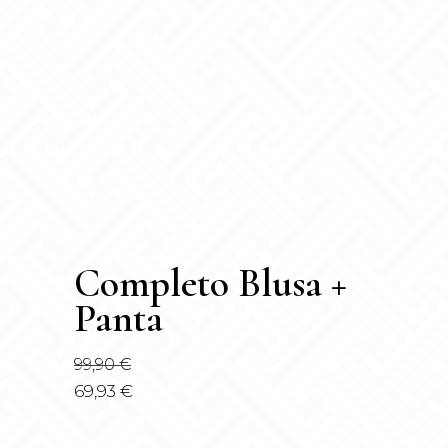
Completo Blusa +
Panta
99,90
€
69,93
€