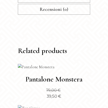
Recensioni (0)
Related products
Questo
Pantalone Monstera
prodotto
ha
79,00
€
più
39,50
€
varianti.
Le