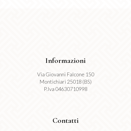
nella
pagina
del
prodotto
Informazioni
Via Giovanni Falcone 150
Montichiari 25018 (BS)
P.Iva 04630710998
Contatti