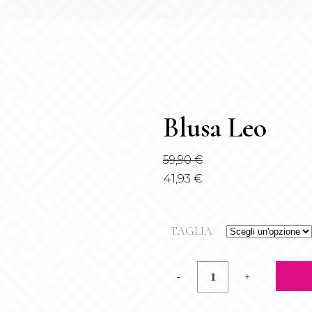
Blusa Leo
59,90
€
41,93
€
TAGLIA
Blusa
Leo