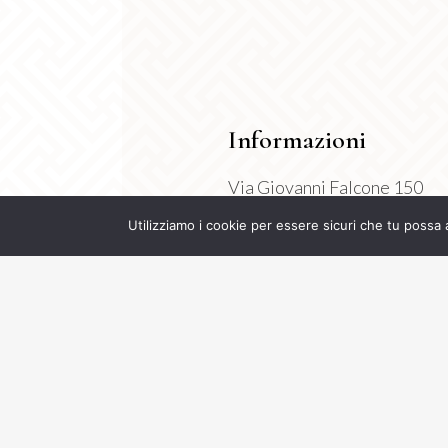
Informazioni
Via Giovanni Falcone 150
Montichiari 25018 (BS)
Utilizziamo i cookie per essere sicuri che tu possa 
P.Iva 04630710998