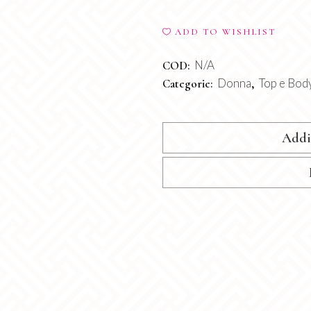
quantity
ADD TO WISHLIST
N/A
COD:
Donna
Top e Bod
Categorie:
,
Addi