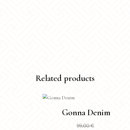
Related products
Questo
Gonna Denim
prodotto
ha
99,00
€
più