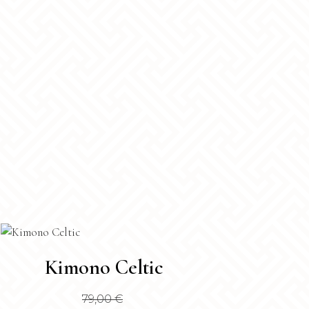
sto
Kimono Celtic
dotto
79,00
€