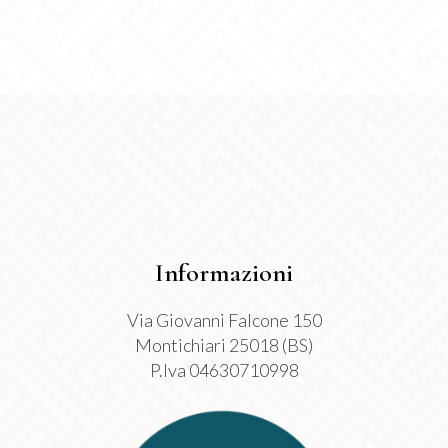
scelte
nella
pagina
del
prodotto
Informazioni
Via Giovanni Falcone 150
Montichiari 25018 (BS)
P.Iva 04630710998