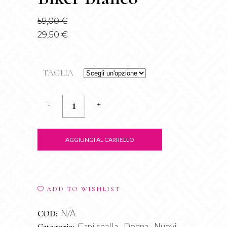
59,00
€
29,50
€
TAGLIA
Biker
Bianco
quantity
AGGIUNGI AL CARRELLO
ADD TO WISHLIST
N/A
COD:
Capi spalla
Donna
Nuovi
Categorie:
,
,