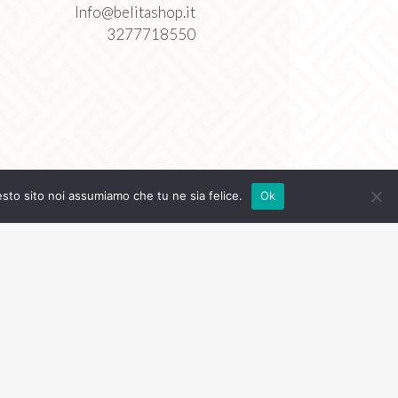
Info@belitashop.it
3277718550
esto sito noi assumiamo che tu ne sia felice.
Ok