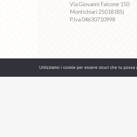
Via Giovanni Falcone 150
Montichiari 25018 (BS)
P.Iva 04630710998
Utilizziamo i cookie per essere sicuri che tu possa 