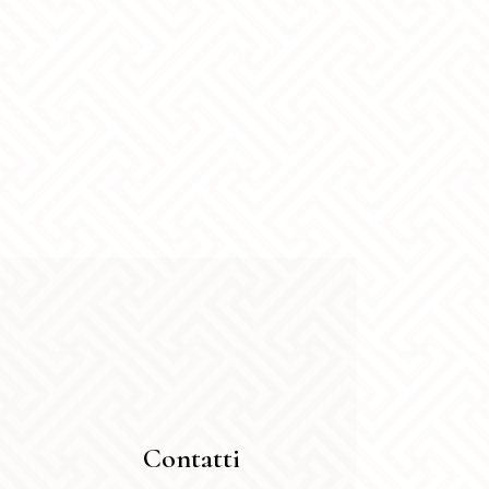
ina
dotto
Contatti