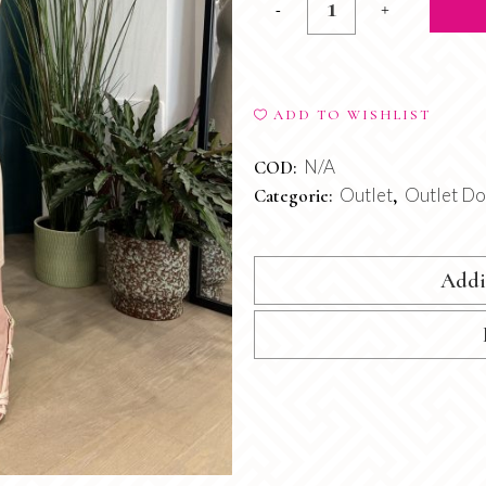
Gonna
Sand
quantity
ADD TO WISHLIST
N/A
COD:
Outlet
Outlet D
Categorie:
,
Addi