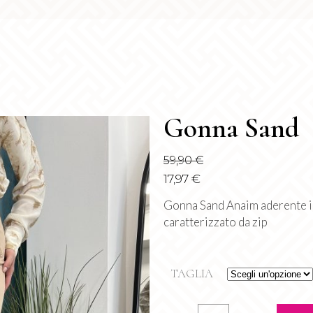
Gonna Sand
59,90
€
17,97
€
Gonna Sand Anaim aderente i
caratterizzato da zip
TAGLIA