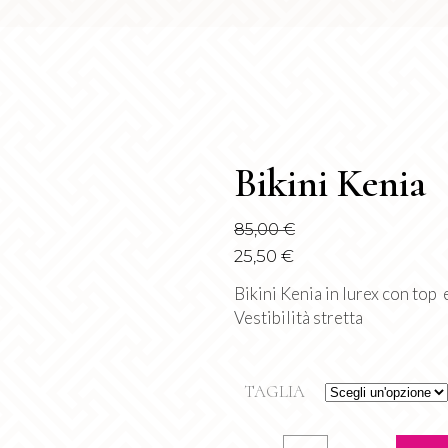
Bikini Kenia
85,00
€
25,50
€
Bikini Kenia in lurex con top e
Vestibilità stretta
TAGLIA