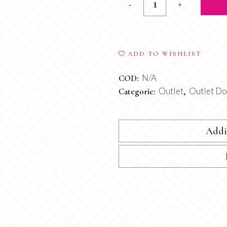
Bikini
Kenia
quantity
ADD TO WISHLIST
N/A
COD:
Outlet
Outlet D
Categorie:
,
Addi