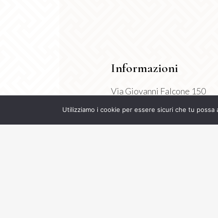
Informazioni
Via Giovanni Falcone 150
Montichiari 25018 (BS)
Utilizziamo i cookie per essere sicuri che tu possa 
P.Iva 04630710998