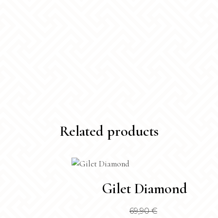
Related products
Questo
Gilet Diamond
prodotto
ha
69,90
€
più