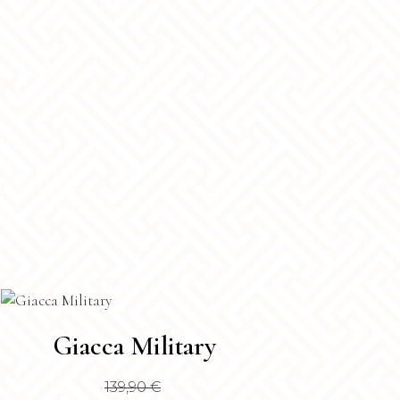
sto
Giacca Military
dotto
139,90
€